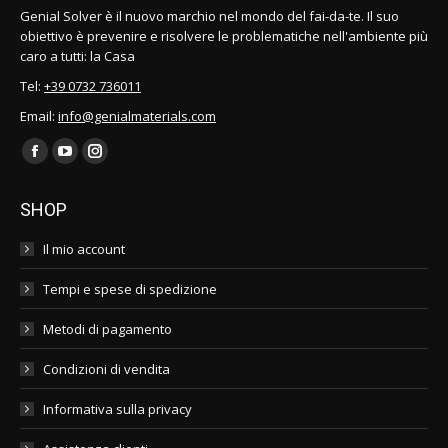
Genial Solver è il nuovo marchio nel mondo del fai-da-te. Il suo
obiettivo è prevenire e risolvere le problematiche nell'ambiente più
caro a tutti: la Casa
Tel:
+39 0732 736011
Email:
info@genialmaterials.com
Find us on:
Facebook
YouTube
Instagram
page
page
page
SHOP
opens
opens
opens
in
in
in
Il mio account
new
new
new
Tempi e spese di spedizione
window
window
window
Metodi di pagamento
Condizioni di vendita
Informativa sulla privacy