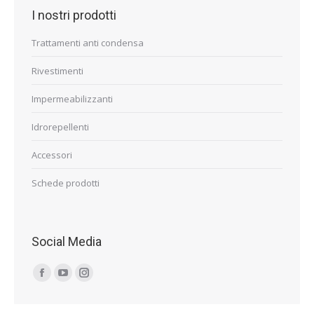
I nostri prodotti
Trattamenti anti condensa
Rivestimenti
Impermeabilizzanti
Idrorepellenti
Accessori
Schede prodotti
Social Media
Find us on:
Facebook
YouTube
Instagram
page
page
page