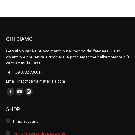
opens
opens
opens
in
in
in
new
new
new
window
window
window
CHI SIAMO
Genial Solver è il nuovo marchio nel mondo del fai-da-te. Il suo
obiettivo è prevenire e risolvere le problematiche nell'ambiente più
caro a tutti: la Casa
Tel:
+39 0732 736011
Email:
info@genialmaterials.com
Find us on:
Facebook
YouTube
Instagram
page
page
page
SHOP
opens
opens
opens
in
in
in
Il mio account
new
new
new
Tempi e spese di spedizione
window
window
window