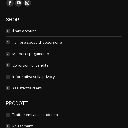
Find us on:
Facebook
YouTube
Instagram
page
page
page
SHOP
opens
opens
opens
in
in
in
Il mio account
new
new
new
Tempi e spese di spedizione
window
window
window
Metodi di pagamento
Condizioni di vendita
Informativa sulla privacy
Assistenza clienti
PRODOTTI
Trattamenti anti condensa
Rivestimenti