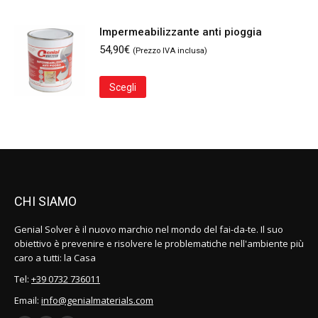
Impermeabilizzante anti pioggia
54,90
€
(Prezzo IVA inclusa)
Questo
Scegli
prodotto
ha
più
varianti.
Le
opzioni
possono
essere
CHI SIAMO
scelte
nella
Genial Solver è il nuovo marchio nel mondo del fai-da-te. Il suo
pagina
obiettivo è prevenire e risolvere le problematiche nell'ambiente più
del
caro a tutti: la Casa
prodotto
Tel:
+39 0732 736011
Email:
info@genialmaterials.com